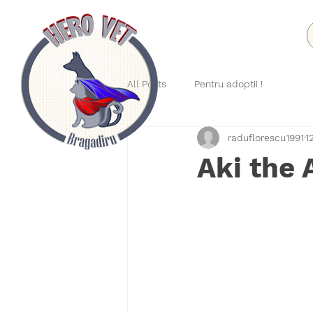
All Posts
Pentru adoptii !
raduflorescu1991
1
Aki the 