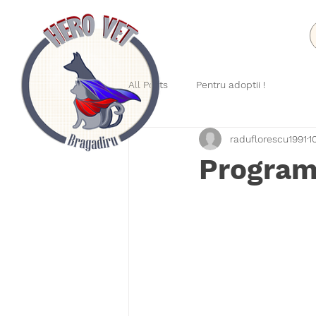
All Posts
Pentru adoptii !
raduflorescu1991
1
Program