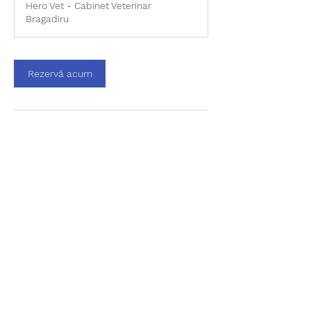
Hero Vet - Cabinet Veterinar
Bragadiru
Rezervă acum
Detalii de contact
Strada Neamului 2, Bragadiru, Romania