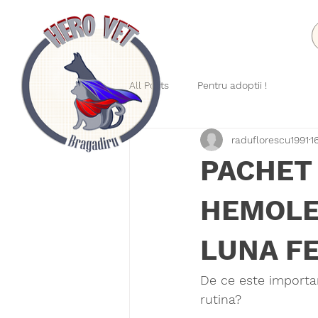
All Posts
Pentru adoptii !
raduflorescu1991
1
PACHET 
HEMOLE
LUNA FE
De ce este importan
rutina? 