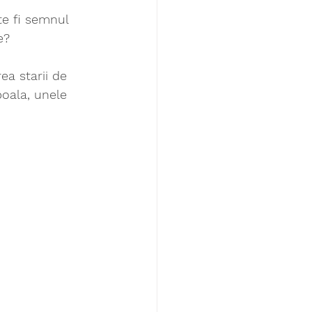
te fi semnul 
e?
ea starii de 
boala, unele 