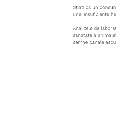
Stiati ca un consum
unei insuficiențe he
Analizele de laborat
sanatate a animalelo
semne banale ascun