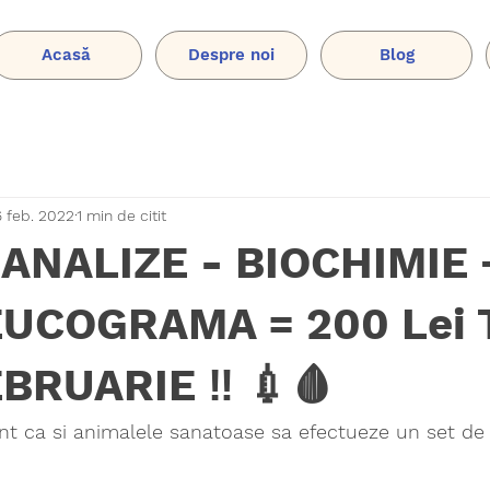
Acasă
Despre noi
Blog
6 feb. 2022
1 min de citit
ANALIZE - BIOCHIMIE 
UCOGRAMA = 200 Lei 
BRUARIE ‼ 💉🩸
t ca si animalele sanatoase sa efectueze un set de 